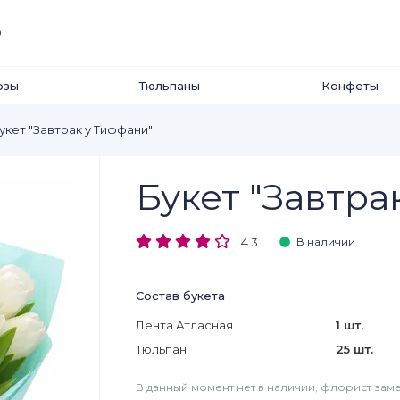
0
озы
Тюльпаны
Конфеты
укет "Завтрак у Тиффани"
Букет "Завтра
4.3
В наличии
Состав букета
Лента Атласная
1 шт.
Тюльпан
25 шт.
В данный момент нет в наличии, флорист заме