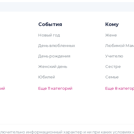
События
Кому
Новый год
Жене
День влюбленных
Любимой Ма
День рождения
Учителю
Женский день
Сестре
Юбилей
Семье
рий
Еще 11 категорий
Еще 8 катего
 исключительно информационный характер и ни при каких услови