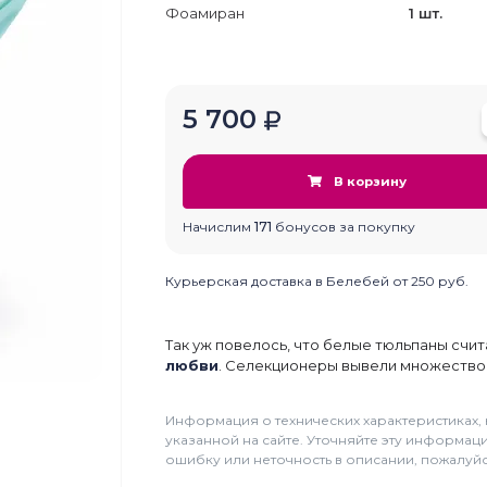
Фоамиран
1 шт.
5 700
В корзину
Начислим
171
бонусов за покупку
Курьерская доставка в Белебей от 250 руб.
Так уж повелось, что белые тюльпаны счи
любви
. Селекционеры вывели множество 
Информация о технических характеристиках, 
указанной на сайте. Уточняйте эту информа
ошибку или неточность в описании, пожалуйст