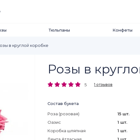
0
озы
Тюльпаны
Конфеты
озы в круглой коробке
Розы в кругл
5
1 отзывов
Состав букета
Роза (розовая)
15 шт.
Оазис
1 шт.
Коробка шляпная
1 шт.
Лента Атласная
1 шт.