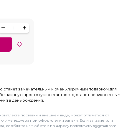
1
о станет замечательным и очень лиричным подарком для
бе наивную простоту и элегантность, станет великолепным
ния в день рождения.
комплекте поставки и внешнем виде, может отличаться от
цию у менеджера при оформлении заявки. Если вы заметили
а, сообщите нам об этом по адресу neeilforever89@gmail.com