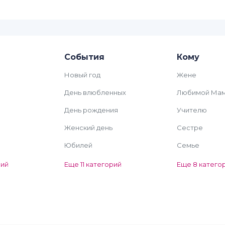
События
Кому
Новый год
Жене
День влюбленных
Любимой Ма
День рождения
Учителю
Женский день
Сестре
Юбилей
Семье
рий
Еще 11 категорий
Еще 8 катего