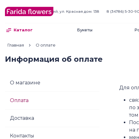
Белебей
г. Белебей, ул. Красная дом. 138
8 (34786) 5-30-9
Букеты
Р
Каталог
Главная
О оплате
Информация об оплате
О магазине
Для оп
свя
Оплата
по 
том
Доставка
Пос
на 
Контакты
мен