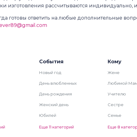
ки изготовления рассчитываются индивидуально, 
гда готовы ответить на любые дополнительные вопр
rever89@gmail.com
События
Кому
Новый год
Жене
День влюбленных
Любимой Ма
День рождения
Учителю
Женский день
Сестре
Юбилей
Семье
рий
Еще 11 категорий
Еще 8 катего