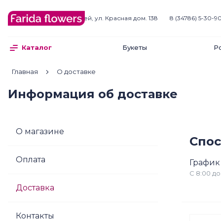
Белебей
г. Белебей, ул. Красная дом. 138
8 (34786) 5-30-9
Букеты
Р
Каталог
Главная
О доставке
Информация об доставке
О магазине
Спос
Оплата
График
С 8:00 до
Доставка
Контакты