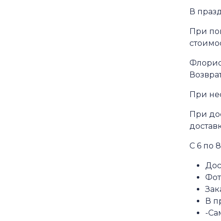
В празд
При пов
стоимо
Флорис
Возвра
При нес
При дос
достав
С 6 по 
Дос
Фот
Зак
В п
-Са