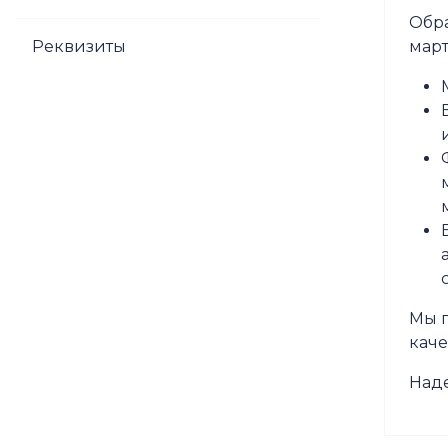
Обра
Реквизиты
март
Мы п
каче
Над