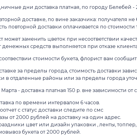
ничные дни доставка платная, по городу Белебей - 
торной доставке, по вине заказчика: получателя не 
сть повторной доставки оплачивается по стоимости 
т может заменить цветок при несоответствии качест
т денежных средств выполняется при отказе клиента
оотвествии стоимости букета, флорист вам сообщит 
тавке за пределы города, стоимость доставки зависит
ки в отдаленные районы или за пределы города уточ
8 Марта - доставка платная 150 р. вне зависимости от 
тавка по времени интервалом 6 часов.
оотчет с статус доставки следите по смс
азы от 2000 рублей на доставку на один адрес.
раздники цвет или дизайн упаковки , ленты, топпер,
мовывоз букета от 2000 рублей.