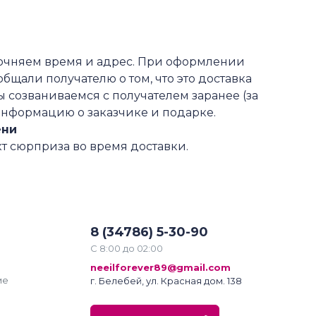
точняем время и адрес. При оформлении
общали получателю о том, что это доставка
 созваниваемся с получателем заранее (за
информацию о заказчике и подарке.
ени
т сюрприза во время доставки.
8 (34786) 5-30-90
С 8:00 до 02:00
neeilforever89@gmail.com
ме
г. Белебей, ул. Красная дом. 138