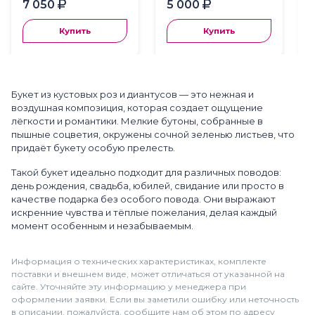
7 050
5 000
Купить
Купить
Букет из кустовых роз и диантусов — это нежная и
воздушная композиция, которая создает ощущение
лёгкости и романтики. Мелкие бутоны, собранные в
пышные соцветия, окружены сочной зеленью листьев, что
придаёт букету особую прелесть.
Такой букет идеально подходит для различных поводов:
день рождения, свадьба, юбилей, свидание или просто в
качестве подарка без особого повода. Они выражают
искренние чувства и тёплые пожелания, делая каждый
момент особенным и незабываемым.
Информация о технических характеристиках, комплекте
поставки и внешнем виде, может отличаться от указанной на
сайте. Уточняйте эту информацию у менеджера при
оформлении заявки. Если вы заметили ошибку или неточность
в описании, пожалуйста, сообщите нам об этом по адресу