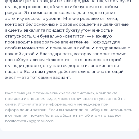
формой цветка. Каждая деталь продумана так, чтобы букет
выглядел роскошно, объемно и безупречно в любом
ракурсе. Эта композиция создана для тех, кто ценит
эстетику высокого уровня. Мягкие розовые оттенки,
контраст белоснежных и розовых соцветий и деликатные
акценты эвкалипта придают букету утончённость и
статусность. Он буквально «светится» — и вживую
производит невероятное впечатление. Подходит для
особых моментов: ✔ признание в любви ✔ поздравление с
важной датой ✔ благодарность, которая говорит громче
слов «Хрустальная Нежность» — это подарок, который
выглядит дорого, ощущается дорого и запоминается
надолго. Если вам нужен действительно впечатляющий
жест — это тот самый вариант.
Информация о технических характеристиках, комплекте
поставки и внешнем виде, может отличаться от указанной на
сайте. Уточняйте эту информацию у менеджера при
оформлении заявки. Если вы заметили ошибку или неточность
в описании, пожалуйста, сообщите нам об этом по адресу
neeilforever89@gmail.com