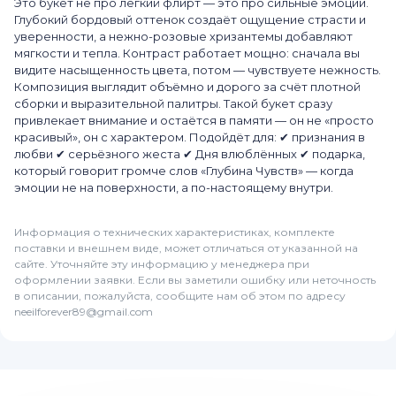
Это букет не про лёгкий флирт — это про сильные эмоции.
Глубокий бордовый оттенок создаёт ощущение страсти и
уверенности, а нежно-розовые хризантемы добавляют
мягкости и тепла. Контраст работает мощно: сначала вы
видите насыщенность цвета, потом — чувствуете нежность.
Композиция выглядит объёмно и дорого за счёт плотной
сборки и выразительной палитры. Такой букет сразу
привлекает внимание и остаётся в памяти — он не «просто
красивый», он с характером. Подойдёт для: ✔ признания в
любви ✔ серьёзного жеста ✔ Дня влюблённых ✔ подарка,
который говорит громче слов «Глубина Чувств» — когда
эмоции не на поверхности, а по-настоящему внутри.
Информация о технических характеристиках, комплекте
поставки и внешнем виде, может отличаться от указанной на
сайте. Уточняйте эту информацию у менеджера при
оформлении заявки. Если вы заметили ошибку или неточность
в описании, пожалуйста, сообщите нам об этом по адресу
neeilforever89@gmail.com