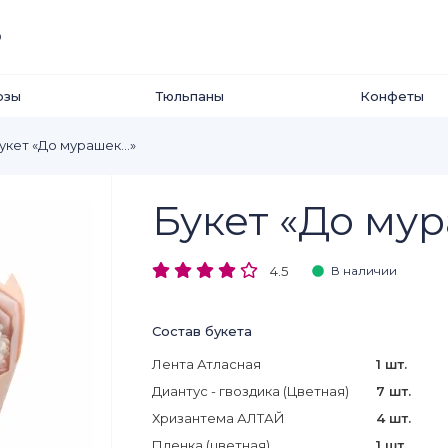
0
озы
Тюльпаны
Конфеты
укет «До мурашек…»
Букет «До му
4.5
В наличии
Состав букета
Лента Атласная
1 шт.
Диантус - гвоздика (Цветная)
7 шт.
Хризантема АЛТАЙ
4 шт.
Пленка (цветная)
1 шт.