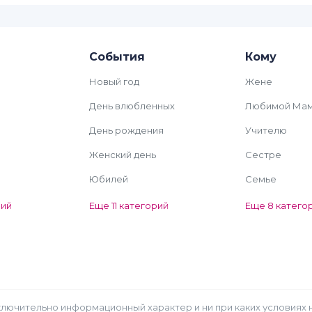
События
Кому
Новый год
Жене
День влюбленных
Любимой Ма
День рождения
Учителю
Женский день
Сестре
Юбилей
Семье
рий
Еще 11 категорий
Еще 8 катего
 исключительно информационный характер и ни при каких услови