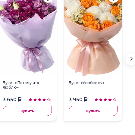
Букет « Потому что
Букет «Улыбнись!»
люблю»
3 650
3 950
Купить
Купить