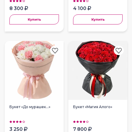
8 300
4 100
Купить
Купить
Букет «До мурашек…»
Букет «Магия Алого»
3 250
7 800