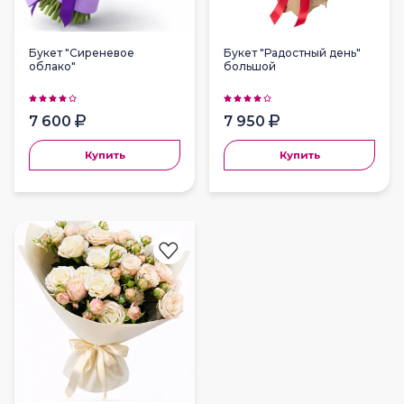
Букет "Сиреневое
Букет "Радостный день"
облако"
большой
7 600
7 950
Купить
Купить